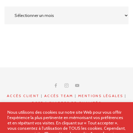
ACCÈS CLIENT
|
ACCÈS TEAM
|
MENTIONS LÉGALES
|
RGPD
|
CHARTES DE QUALITÉS
- © COPYRIGHT 2023 - 2024- ALL RIGHTS RESERVED
Nous utilisons des cookies sur notre site Web pour vous offrir
DAMS & ANTO ANIMATION - MYWOODSHOOT.FR
l'expérience la plus pertinente en mémorisant vos préférences
et en répétant vos visites. En cliquant sur « Tout accepter »,
Animateur DJ Ile de France (77,91,92,93,75,94,95) , Yonne
vous consentez à l'utilisation de TOUS les cookies. Cependant,
(89) Loiret (45)