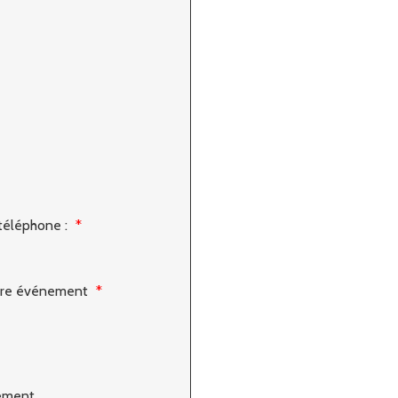
téléphone :
*
tre événement
*
ement