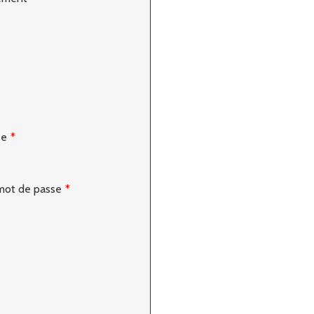
se
*
mot de passe
*