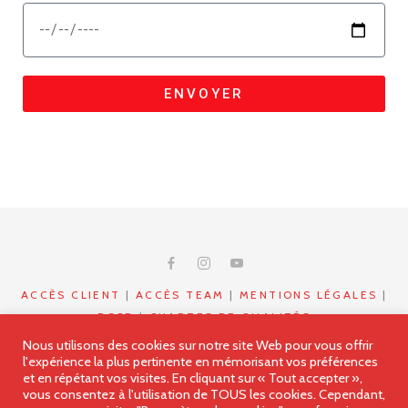
ENVOYER
ACCÈS CLIENT
|
ACCÈS TEAM
|
MENTIONS LÉGALES
|
RGPD
|
CHARTES DE QUALITÉS
- © COPYRIGHT 2023 - 2024- ALL RIGHTS RESERVED
Nous utilisons des cookies sur notre site Web pour vous offrir
l'expérience la plus pertinente en mémorisant vos préférences
DAMS & ANTO ANIMATION - MYWOODSHOOT.FR
et en répétant vos visites. En cliquant sur « Tout accepter »,
Animateur DJ Ile de France (77,91,92,93,75,94,95) , Yonne
vous consentez à l'utilisation de TOUS les cookies. Cependant,
(89) Loiret (45)