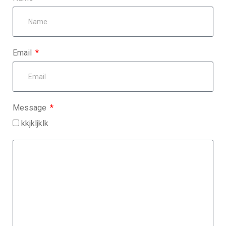
Email
Message
kkjkljklk