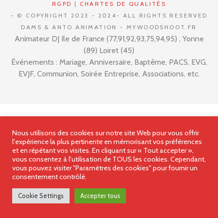
RGPD
|
CHARTES DE QUALITÉS
- © COPYRIGHT 2023 - 2024- ALL RIGHTS RESERVED
DAMS & ANTO ANIMATION - MYWOODSHOOT.FR
Animateur DJ Ile de France (77,91,92,93,75,94,95) , Yonne
(89) Loiret (45)
Événements : Mariage, Anniversaire, Baptême, PACS, EVG,
EVJF, Communion, Soirée Entreprise, Associations, etc.
Nous utilisons des cookies sur notre site Web pour vous offrir
l'expérience la plus pertinente en mémorisant vos préférences
et en répétant vos visites. En cliquant sur « Tout accepter »,
vous consentez à l'utilisation de TOUS les cookies. Cependant,
vous pouvez visiter "Paramètres des cookies" pour fournir un
consentement contrôlé.
Cookie Settings
Accepter tous